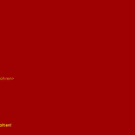
bühren>
alten!