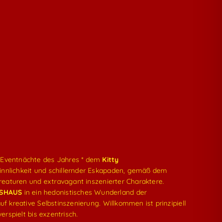
n Eventnächte des Jahres * dem
Kitty
 Sinnlichkeit und schillernder Eskapaden, gemäß dem
Kreaturen und extravagant inszenierter Charaktere.
SHAUS
in ein hedonistisches Wunderland der
f kreative Selbstinszenierung. Willkommen ist prinzipiell
erspielt bis exzentrisch.