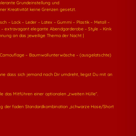
olerante Grundeinstellung und
ner Kreativität keine Grenzen gesetzt.
isch – Lack – Leder – Latex – Gummi – Plastik – Metall –
ng – extravagant elegante Abendgarderobe – Style – Kink
nlehnung an das jeweilige Thema der Nacht |
– Camouflage – Baumwollunterwäsche – (ausgelatschte)
hne dass sich jemand nach Dir umdreht, liegst Du mit an
le das Mitführen einer optionalen „zweiten Hülle“.
ung der faden Standardkombination „schwarze Hose/Short