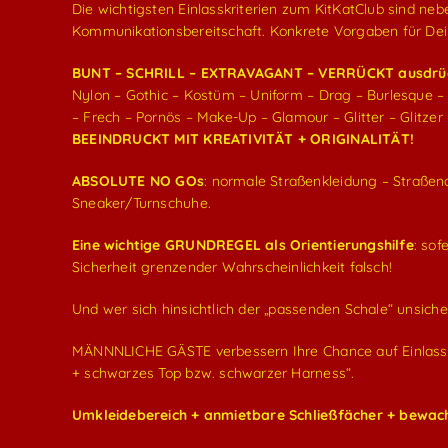
Die wichtigsten Einlasskriterien zum KitKatClub sind ne
Kommunikationsbereitschaft. Konkrete Vorgaben für Dein 
BUNT – SCHRILL – EXTRAVAGANT – VERRÜCKT ausdrück
Nylon – Gothic – Kostüm – Uniform – Drag – Burlesque – 
– Frech – Pornös – Make-Up – Glamour – Glitter – Glitzer 
BEEINDRUCKT MIT KREATIVITÄT + ORIGINALITÄT!
ABSOLUTE NO GOs
: normale Straßenkleidung – Straße
Sneaker/Turnschuhe.
Eine wichtige GRUNDREGEL als Orientierungshilfe
: sof
Sicherheit grenzender Wahrscheinlichkeit falsch!
Und wer sich hinsichtlich der „passenden Schale“ unsicher
MÄNNNLICHE GÄSTE verbessern Ihre Chance auf Einlass e
+ schwarzes Top bzw. schwarzer Harness“.
Umkleidebereich + anmietbare Schließfächer + bewa