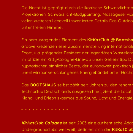
Die Nacht ist geprägt durch die ikonische Schwarzlichtop
Projektionen, Schwarzlicht-Bodypainting, Massageservice
vielen weiteren liebevoll inszenierten Details Das Outd
unter freiem Himmel.
Ein herausragendes Element des
KitKatClub @ Bootsh
Groove kredenzen eine Zusammenstellung internationaler
Foort, u.a. prägender Resident der legendären Wastela
im offiziellen Kitty-Cologne-Line-Up unser Geheimtipp 
hypnotischer, sinnlicher Beats, der europaweit praktisch 
unentwirrbar verschlungenes Energiebündel unter Hochs
Das
BOOTSHAUS
selbst zählt seit Jahren zu den renom
Technoclub Deutschlands ausgezeichnet, zieht die Locatio
Klang- und Erlebniskosmos aus Sound, Licht und Energie
* * * * * * * * * * * * *
KitKatClub Cologne
ist seit 2003 eine authentische Ada
Undergroundclubs weltweit, definiert sich der
KitKatClu