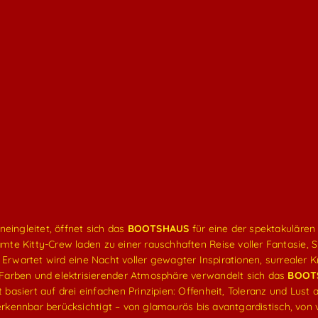
eingleitet, öffnet sich das
BOOTSHAUS
für eine der spektakuläre
samte Kitty-Crew laden zu einer rauschhaften Reise voller Fantasie,
“ Erwartet wird eine Nacht voller gewagter Inspirationen, surrealer 
Farben und elektrisierender Atmosphäre verwandelt sich das
BOOT
siert auf drei einfachen Prinzipien: Offenheit, Toleranz und Lust au
erkennbar berücksichtigt – von glamourös bis avantgardistisch, von v