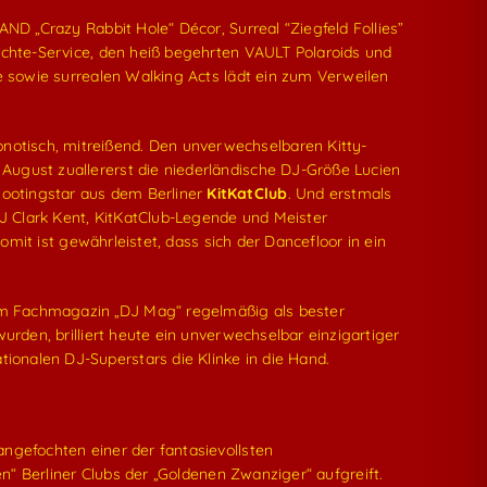
ND „Crazy Rabbit Hole“ Décor, Surreal “Ziegfeld Follies”
üchte-Service, den heiß begehrten VAULT Polaroids und
e sowie surrealen Walking Acts lädt ein zum Verweilen
pnotisch, mitreißend. Den unverwechselbaren Kitty-
August zuallererst die niederländische DJ-Größe Lucien
hootingstar aus dem Berliner
KitKatClub
. Und erstmals
J Clark Kent, KitKatClub-Legende und Meister
omit ist gewährleistet, dass sich der Dancefloor in ein
Vom Fachmagazin „DJ Mag“ regelmäßig als bester
urden, brilliert heute ein unverwechselbar einzigartiger
onalen DJ-Superstars die Klinke in die Hand.
angefochten einer der fantasievollsten
en“ Berliner Clubs der „Goldenen Zwanziger“ aufgreift.