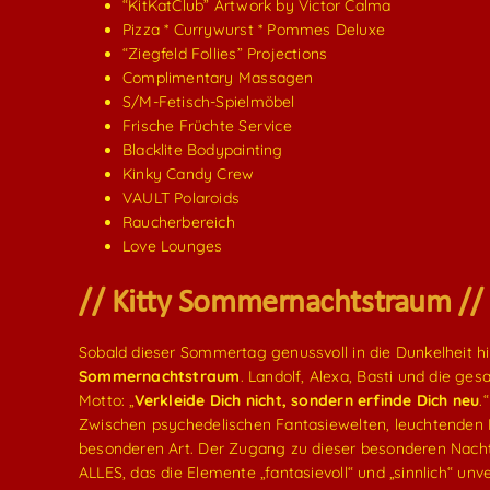
“KitKatClub” Artwork by Victor Calma
Pizza * Currywurst * Pommes Deluxe
“Ziegfeld Follies” Projections
Complimentary Massagen
S/M-Fetisch-Spielmöbel
Frische Früchte Service
Blacklite Bodypainting
Kinky Candy Crew
VAULT Polaroids
Raucherbereich
Love Lounges
// Kitty Sommernachtstraum //
Sobald dieser Sommertag genussvoll in die Dunkelheit hin
Sommernachtstraum
. Landolf, Alexa, Basti und die ge
Motto: „
Verkleide Dich nicht, sondern erfinde Dich neu
.
Zwischen psychedelischen Fantasiewelten, leuchtenden 
besonderen Art. Der Zugang zu dieser besonderen Nacht ba
ALLES, das die Elemente „fantasievoll“ und „sinnlich“ unv