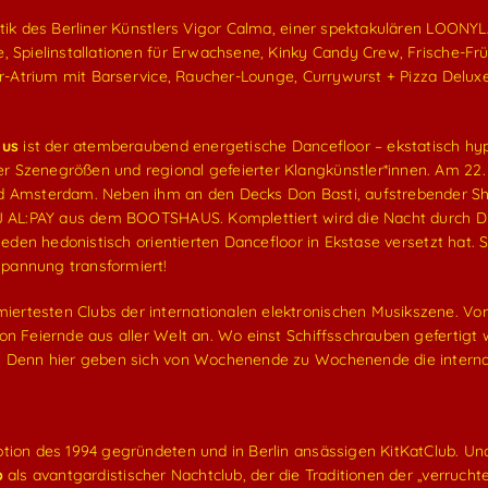
tik des Berliner Künstlers Vigor Calma, einer spektakulären LOONYLA
, Spielinstallationen für Erwachsene, Kinky Candy Crew, Frische-Fr
oor-Atrium mit Barservice, Raucher-Lounge, Currywurst + Pizza Delux
aus
ist der atemberaubend energetische Dancefloor – ekstatisch hy
 Szenegrößen und regional gefeierter Klangkünstler*innen. Am 22. 
nd Amsterdam. Neben ihm an den Decks Don Basti, aufstrebender S
DJ AL:PAY aus dem BOOTSHAUS. Komplettiert wird die Nacht durch D
jeden hedonistisch orientierten Dancefloor in Ekstase versetzt hat. S
pannung transformiert!
miertesten Clubs der internationalen elektronischen Musikszene. 
n Feiernde aus aller Welt an. Wo einst Schiffsschrauben gefertigt w
. Denn hier geben sich von Wochenende zu Wochenende die internati
ption des 1994 gegründeten und in Berlin ansässigen KitKatClub. Un
b
als avantgardistischer Nachtclub, der die Traditionen der „verrucht