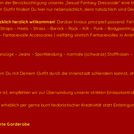
ben der Berücksichtigung unseres „Sexual Fantasy Dresscode“ eine t
Outfit findest Du hier nur nebensächlich, denn tatsächlich sind Dei
lich herzlich willkommen!
Darüber hinaus prinzipiell passend: Fet
Straps – Heels – Strass – Barock – Rock – Kilt – Punk – Bodypainti
– fantasievolle Accessoires | vielfältig sinnlich Fantasievolles in A
nanzüge – Jeans – Sportkleidung – normale (schwarze) Stoffhosen 
ern Du mit Deinem Outfit durch die Innenstadt schlendern kannst, o
 ist, empfehlen wir zur Überwindung unserer strikten Einlasskontrol
rheblich per gerne bunt hedonistischer Kreativität statt Einbring
chte Garderobe